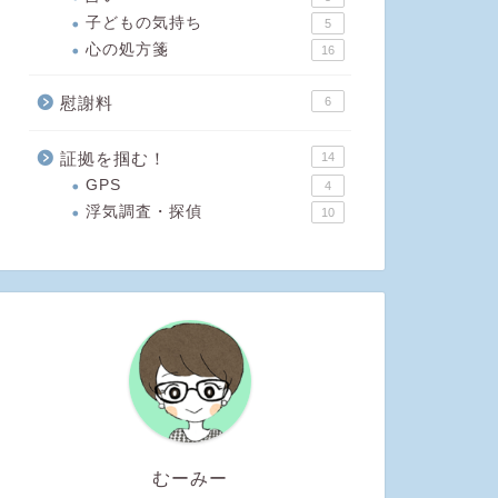
子どもの気持ち
5
心の処方箋
16
慰謝料
6
証拠を掴む！
14
GPS
4
浮気調査・探偵
10
むーみー