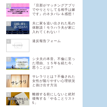
『旦那がマッチングアプリ
4
でやりとりしてる相手は嫁
です』のネタバレ＆感想！
夫に家を追い出された私の
5
体験談！モラハラ夫が家に
入れてくれない！
違反報告フォーム
6
シタ夫の本音。不倫に至っ
7
た理由、１５年を経た今、
思うことは？
サレラリとは？不倫された
8
女性が陥りやすい心理状況
と抜け出す方法
離婚する前にしないと絶対
9
後悔する「やることリスト
5」