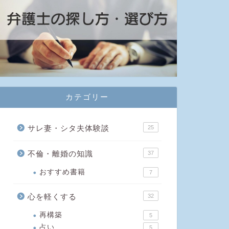
カテゴリー
サレ妻・シタ夫体験談
25
不倫・離婚の知識
37
おすすめ書籍
7
心を軽くする
32
再構築
5
占い
5