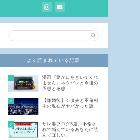
よく読まれている記事
漫画『妻が口をきいてくれ
1
ません』ネタバレと今後の
予想と感想
【離婚後】シタ夫と不倫相
2
手の現在がヤバかった話。
サレ妻ブログ5選。不倫さ
3
れて悩んでいるあなたに読
んでほしい。