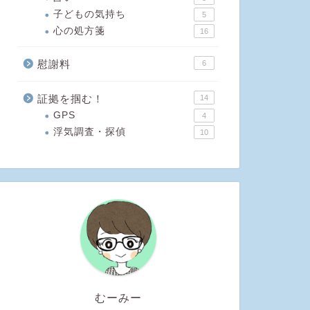
子どもの気持ち
5
心の処方箋
16
慰謝料
6
証拠を掴む！
14
GPS
4
浮気調査・探偵
10
むーみー