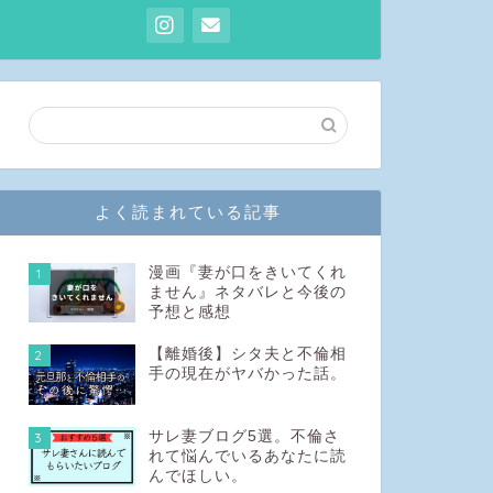
よく読まれている記事
漫画『妻が口をきいてくれ
1
ません』ネタバレと今後の
予想と感想
【離婚後】シタ夫と不倫相
2
手の現在がヤバかった話。
サレ妻ブログ5選。不倫さ
3
れて悩んでいるあなたに読
んでほしい。