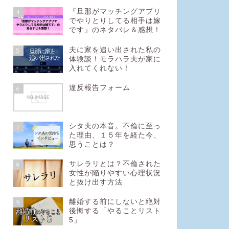
『旦那がマッチングアプリ
4
でやりとりしてる相手は嫁
です』のネタバレ＆感想！
夫に家を追い出された私の
5
体験談！モラハラ夫が家に
入れてくれない！
違反報告フォーム
6
シタ夫の本音。不倫に至っ
7
た理由、１５年を経た今、
思うことは？
サレラリとは？不倫された
8
女性が陥りやすい心理状況
と抜け出す方法
離婚する前にしないと絶対
9
後悔する「やることリスト
5」