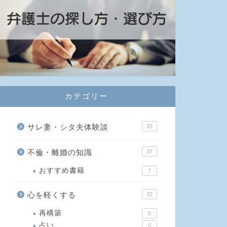
カテゴリー
サレ妻・シタ夫体験談
25
不倫・離婚の知識
37
おすすめ書籍
7
心を軽くする
32
再構築
5
占い
5